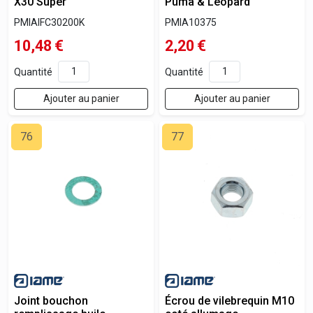
X30 Super
Puma & Léopard
PMIAIFC30200K
PMIA10375
10,48
€
2,20
€
Quantité
Quantité
Ajouter au panier
Ajouter au panier
76
77
Joint bouchon
Écrou de vilebrequin M10