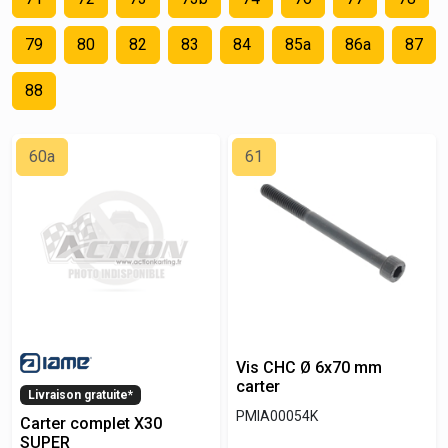
79
80
82
83
84
85a
86a
87
88
60a
61
Vis CHC Ø 6x70 mm
carter
Livraison gratuite*
PMIA00054K
Carter complet X30
SUPER