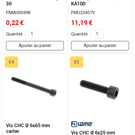
30
KA100
PMIA00049K
PMU25407V
0,22
€
11,19
€
Quantité
Quantité
Ajouter au panier
Ajouter au panier
64
65
Vis CHC Ø 6x65 mm
carter
Vis CHC Ø 6x25 mm