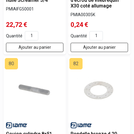
huile Screamer 3/4
d’écrou de vilebrequin
X30 coté allumage
PMIAIFG50001
PMIA00305K
22,72
€
0,24
€
Quantité
Quantité
Ajouter au panier
Ajouter au panier
80
82
Goujon cylindre 8x51
Rondelle bronze d.20