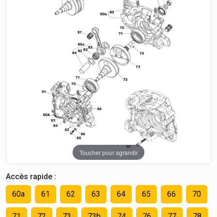
Toucher pour agrandir
Accès rapide :
60a
61
62
63
64
65
66
70
71
72
73
73b
74
76
77
78