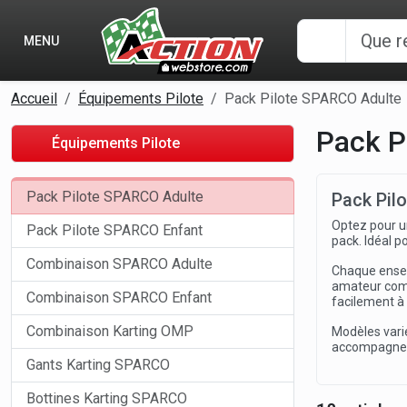
Panneau de gestion des cookies
MENU
Accueil
Équipements Pilote
Pack Pilote SPARCO Adulte
Pack P
Équipements Pilote
Pack Pilote SPARCO Adulte
Pack Pil
Optez pour u
Pack Pilote SPARCO Enfant
pack. Idéal p
Combinaison SPARCO Adulte
Chaque ense
amateur comm
Combinaison SPARCO Enfant
facilement à
Combinaison Karting OMP
Modèles varié
accompagne da
Gants Karting SPARCO
Bottines Karting SPARCO