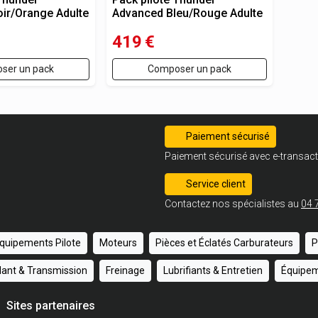
ir/Orange Adulte
Advanced Bleu/Rouge Adulte
419
€
ser un pack
Composer un pack
Paiement sécurisé
Paiement sécurisé avec e-transact
Service client
Contactez nos spécialistes au
04 
quipements Pilote
Moteurs
Pièces et Éclatés Carburateurs
P
ulant & Transmission
Freinage
Lubrifiants & Entretien
Équipem
Sites partenaires