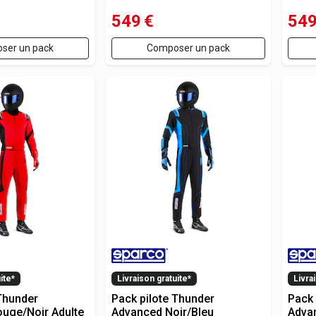
549
€
54
ser un pack
Composer un pack
ite*
Livraison gratuite*
Livra
 Thunder
Pack pilote Thunder
Pack 
uge/Noir Adulte
Advanced Noir/Bleu
Adva