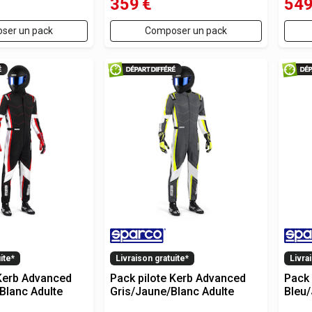
359
€
54
ser un pack
Composer un pack
ite*
Livraison gratuite*
Livra
 Kerb Advanced
Pack pilote Kerb Advanced
Pack 
Blanc Adulte
Gris/Jaune/Blanc Adulte
Bleu/