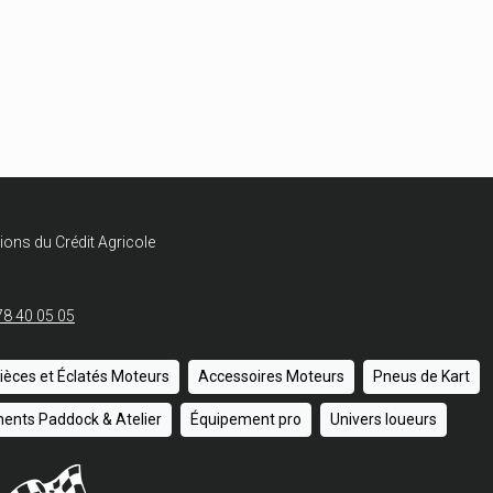
ions du Crédit Agricole
78 40 05 05
ièces et Éclatés Moteurs
Accessoires Moteurs
Pneus de Kart
ents Paddock & Atelier
Équipement pro
Univers loueurs