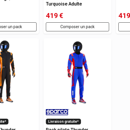
Turquoise Adulte
419
€
41
ser un pack
Composer un pack
ite*
Livraison gratuite*
 Thunder
Pack pilote Thunder