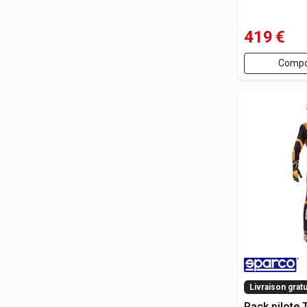
419
€
Compo
Livraison gratu
Pack pilote