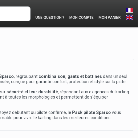
UNE QUESTION ?
MON COMPTE
MON PANIER
 Sparco
, regroupant
combinaison, gants et bottines
dans un seul
sée, conçue pour garantir confort, protection et style sur la piste.
eur sécurité et leur durabilité
, répondant aux exigences du karting
nt à toutes les morphologies et permettent de s'équiper
 soyez débutant ou pilote confirmé, le
Pack pilote Sparco
vous
ble pour vivre le karting dans les meilleures conditions.