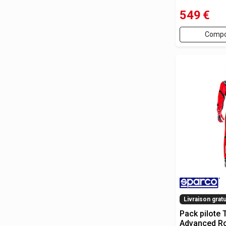
549
€
Compo
Livraison gratu
Pack pilote
Advanced Ro