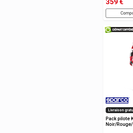
359
€
Compo
Livraison gratu
Pack pilote
Noir/Rouge/