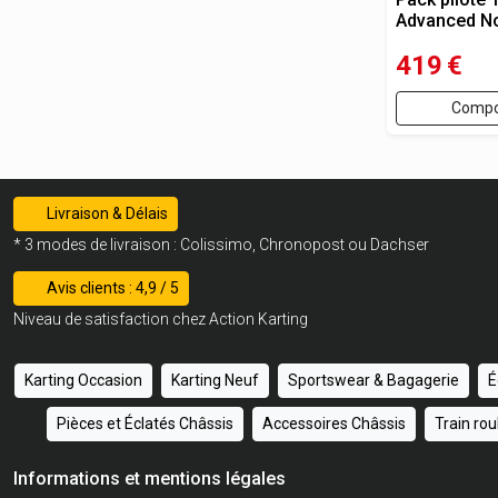
Advanced No
419
€
Compo
Livraison & Délais
* 3 modes de livraison : Colissimo, Chronopost ou Dachser
Avis clients : 4,9 / 5
Niveau de satisfaction chez Action Karting
Karting Occasion
Karting Neuf
Sportswear & Bagagerie
É
Pièces et Éclatés Châssis
Accessoires Châssis
Train ro
Informations et mentions légales