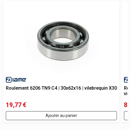
Roulement 6206 TN9 C4 | 30x62x16 | vilebrequin X30
Ro
vi
19,77
€
8
Ajouter au panier