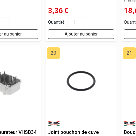
3,36
€
18,
Quantité
Quant
er au panier
Ajouter au panier
20
21
burateur VHSB34
Joint bouchon de cuve
Bouc