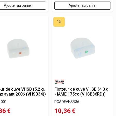
Ajouter au panier
Ajouter au panier
15
eur de cuve VHSB (5,2 g.
Flotteur de cuve VHSB (4,0 g.
ax avant 2006 (VHSB34))
- IAME 175cc (VHSB36RD))
4001
PCADFVHSB36
36
€
10,36
€