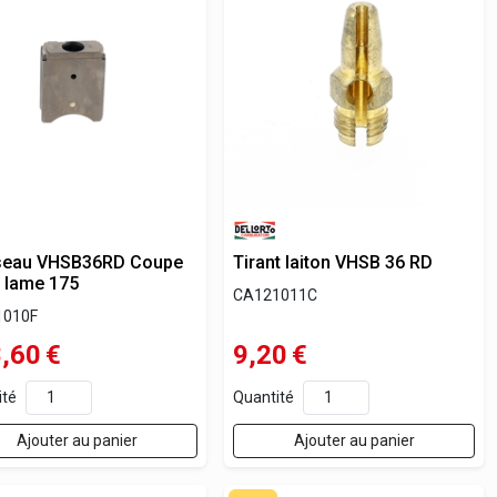
seau VHSB36RD Coupe
Tirant laiton VHSB 36 RD
 Iame 175
CA121011C
1010F
,60
€
9,20
€
ité
Quantité
Ajouter au panier
Ajouter au panier