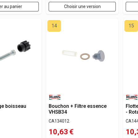
er au panier
Choisir une version
14
15
age boisseau
Bouchon + Filtre essence
Flott
VHSB34
- Rot
CA134012
CA14
10,63
€
10,