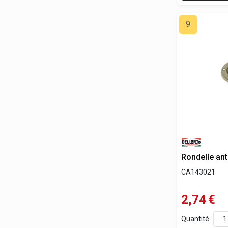
9
Rondelle an
CA143021
2,74
€
Quantité