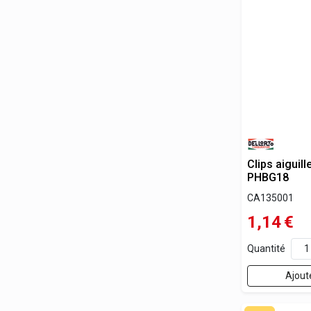
Clips aiguil
PHBG18
CA135001
1,14
€
Quantité
Ajout