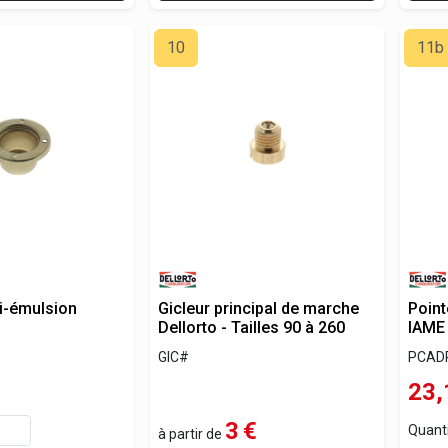
10
11b
ti-émulsion
Gicleur principal de marche
Point
Dellorto - Tailles 90 à 260
IAME
GIC#
PCAD
23,
3
€
Quant
à partir de