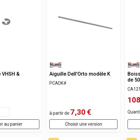
le VHSH &
Aiguille Dell'Orto modèle K
Bois
de 50
PCADK#
CA12
108
7,30
€
Quant
à partir de
er au panier
Choisir une version