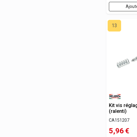
Ajout
13
Kit vis régl
(ralenti)
CA151207
5,96
€