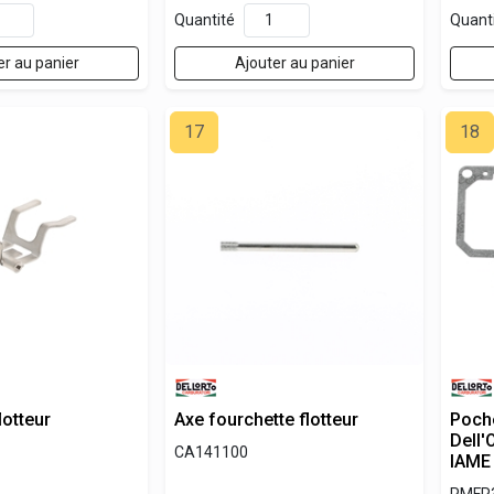
Quantité
Quant
er au panier
Ajouter au panier
17
18
lotteur
Axe fourchette flotteur
Poche
Dell
CA141100
IAME
PMFR