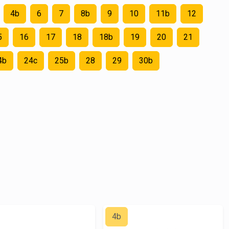
4b
6
7
8b
9
10
11b
12
5
16
17
18
18b
19
20
21
4b
24c
25b
28
29
30b
4b