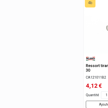
4b
Ressort tira
30
CA121011B2
4,12
€
Quantité
Ajout