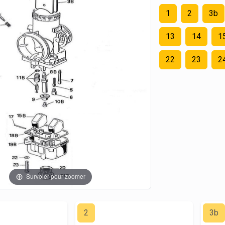
1
2
3b
13
14
1
22
23
2
Survoler pour zoomer
2
3b