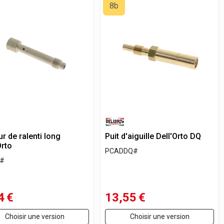
8b
ur de ralenti long
Puit d'aiguille Dell'Orto DQ
Orto
PCADDQ#
B#
4
€
13,55
€
Choisir une version
Choisir une version