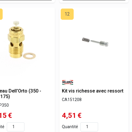
12
eau Dell'Orto (350 -
Kit vis richesse avec ressort
 175)
CA151208
P350
15
€
4,51
€
ité
Quantité