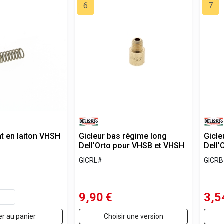
6
7
nt en laiton VHSH
Gicleur bas régime long
Gicle
Dell'Orto pour VHSB et VHSH
Dell'
GICRL#
GICR
9,90
€
3,5
er au panier
Choisir une version