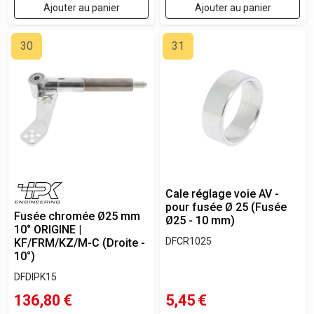
Ajouter au panier
Ajouter au panier
30
31
Cale réglage voie AV -
pour fusée Ø 25 (Fusée
Fusée chromée Ø25 mm
Ø25 - 10 mm)
10° ORIGINE |
DFCR1025
KF/FRM/KZ/M-C (Droite -
10°)
DFDIPK15
136,80
€
5,45
€