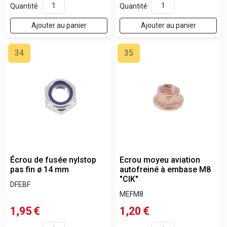
Quantité
Quantité
Ajouter au panier
Ajouter au panier
34
35
Écrou de fusée nylstop
Ecrou moyeu aviation
pas fin ø 14 mm
autofreiné à embase M8
"CIK"
DFEBF
MEFM8
1,95
€
1,20
€