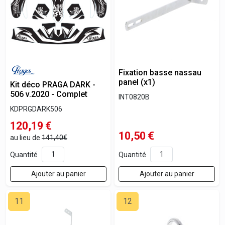
Fixation basse nassau
panel (x1)
Kit déco PRAGA DARK -
506 v.2020 - Complet
INT0820B
KDPRGDARK506
120,19
€
10,50
€
au lieu de
141,40€
Quantité
Quantité
Ajouter au panier
Ajouter au panier
11
12