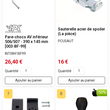
Sauterelle acier de spoiler
(La pièce)
Pare-chocs AV inférieur
PCUSAUT
506/507 - 390 x 145 mm
[003-BF-99]
INT0841BF99
26,40
€
16
€
Quantité
Quantité
Ajouter au panier
Ajouter au panier
-50%
7
8