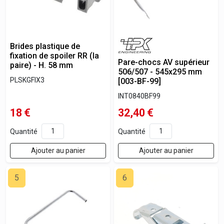
Brides plastique de
fixation de spoiler RR (la
Pare-chocs AV supérieur
paire) - H. 58 mm
506/507 - 545x295 mm
PLSKGFIX3
[003-BF-99]
INT0840BF99
18
€
32,40
€
Quantité
Quantité
Ajouter au panier
Ajouter au panier
5
6