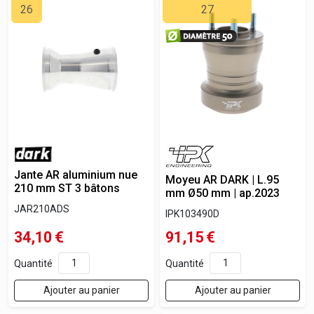
26
27
Jante AR aluminium nue
Moyeu AR DARK | L.95
210 mm ST 3 bâtons
mm Ø50 mm | ap.2023
JAR210ADS
IPK103490D
34,10
€
91,15
€
Quantité
Quantité
Ajouter au panier
Ajouter au panier