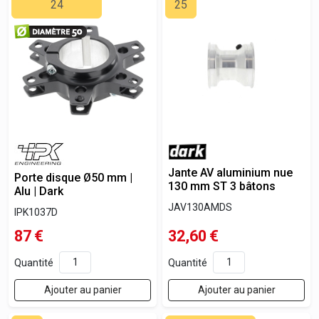
24
25
Jante AV aluminium nue
Porte disque Ø50 mm |
130 mm ST 3 bâtons
Alu | Dark
JAV130AMDS
IPK1037D
87
€
32,60
€
Quantité
Quantité
Ajouter au panier
Ajouter au panier