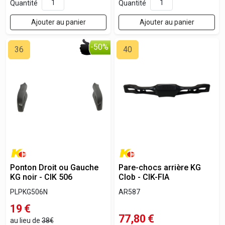
Quantité
Quantité
Ajouter au panier
Ajouter au panier
-50%
36
40
Ponton Droit ou Gauche
Pare-chocs arrière KG
KG noir - CIK 506
Clob - CIK-FIA
PLPKG506N
AR587
19
€
77,80
€
au lieu de
38€