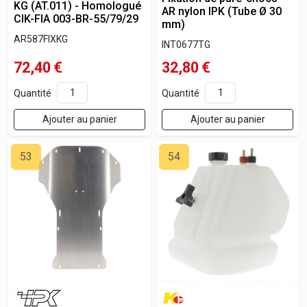
KG (AT.011) - Homologué
AR nylon IPK (Tube Ø 30
CIK-FIA 003-BR-55/79/29
mm)
AR587FIXKG
INT0677TG
72,40
€
32,80
€
Quantité
Quantité
Ajouter au panier
Ajouter au panier
53
54