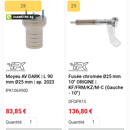
28
29
Moyeu AV DARK | L.90
Fusée chromée Ø25 mm
mm Ø25 mm | ap. 2023
10° ORIGINE |
KF/FRM/KZ/M-C (Gauche
IPK106490D
- 10°)
DFGIPK15
83,85
€
136,80
€
Quantité
Quantité