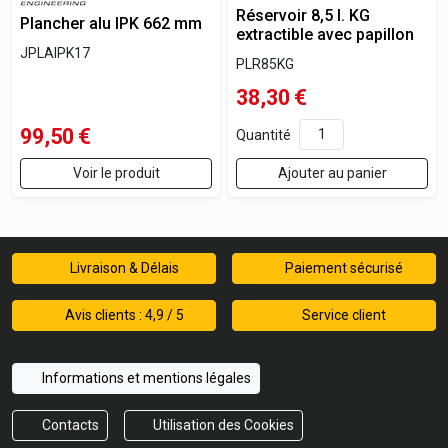
Réservoir 8,5 l. KG
Plancher alu IPK 662 mm
extractible avec papillon
JPLAIPK17
PLR85KG
38,30
€
99,50
€
Quantité
Voir le produit
Ajouter au panier
Livraison & Délais
Paiement sécurisé
Avis clients : 4,9 / 5
Service client
Informations et mentions légales
Contacts
Utilisation des Cookies