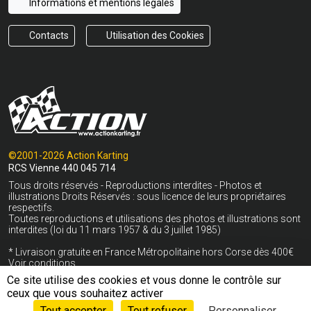
Informations et mentions légales
Contacts
Utilisation des Cookies
©2001-2026 Action Karting
RCS Vienne 440 045 714
Tous droits réservés - Reproductions interdites - Photos et
illustrations Droits Réservés : sous licence de leurs propriétaires
respectifs.
Toutes reproductions et utilisations des photos et illustrations sont
interdites (loi du 11 mars 1957 & du 3 juillet 1985)
* Livraison gratuite en France Métropolitaine hors Corse dès 400€
Voir conditions
Ce site utilise des cookies et vous donne le contrôle sur
S'inscrire à la newsletter
ceux que vous souhaitez activer
Tout accepter
Tout refuser
Personnaliser