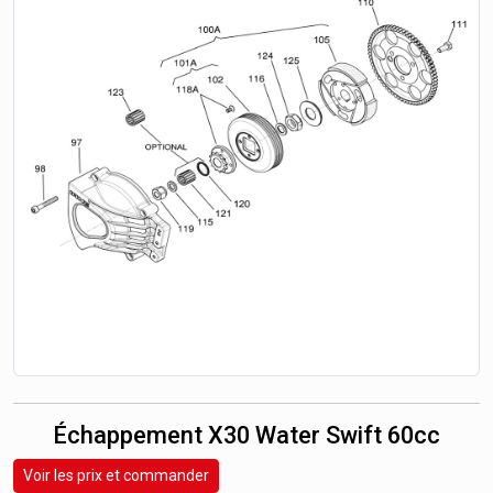
Échappement X30 Water Swift 60cc
Voir les prix et commander