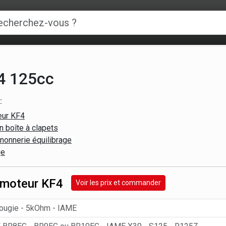
4 125cc
:
eur KF4
 boîte à clapets
gnonnerie équilibrage
ge
 moteur KF4
Voir les prix et commander
ougie - 5kOhm - IAME