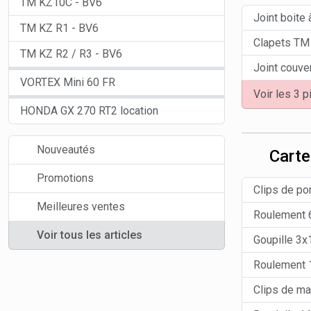
TM KZ10C - BV6
Joint boite
TM KZ R1 - BV6
Clapets TM 
TM KZ R2 / R3 - BV6
Joint couve
VORTEX Mini 60 FR
Voir les 3 
HONDA GX 270 RT2 location
Nouveautés
Carte
Promotions
Clips de p
Meilleures ventes
Roulement 
Voir tous les articles
Goupille 3
Roulement
Clips de ma