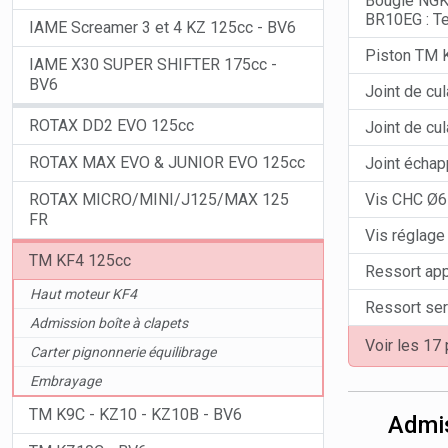
Bougie NGK
BR10EG : T
IAME Screamer 3 et 4 KZ 125cc - BV6
Piston TM 
IAME X30 SUPER SHIFTER 175cc -
BV6
Joint de cu
ROTAX DD2 EVO 125cc
Joint de cul
ROTAX MAX EVO & JUNIOR EVO 125cc
Joint échap
ROTAX MICRO/MINI/J125/MAX 125
Vis CHC Ø6
FR
Vis réglage
TM KF4 125cc
Ressort app
Haut moteur KF4
Ressort se
Admission boîte à clapets
Voir les 17
Carter pignonnerie équilibrage
Embrayage
TM K9C - KZ10 - KZ10B - BV6
Admis