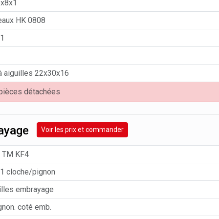
6x8x1
leaux HK 0808
x1
 aiguilles 22x30x16
 pièces détachées
ayage
Voir les prix et commander
n TM KF4
1 cloche/pignon
illes embrayage
gnon. coté emb.