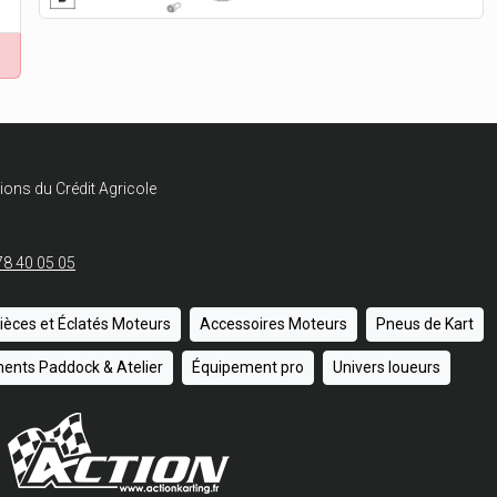
ions du Crédit Agricole
78 40 05 05
ièces et Éclatés Moteurs
Accessoires Moteurs
Pneus de Kart
ents Paddock & Atelier
Équipement pro
Univers loueurs