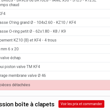
 BR8EG - BR9EG ou BR10EG - IAME X30 - S125 - R125Z
emps chaud
KF4
lasse O'ring grand Ø - 104x2.60 - KZ10 / KF4
asse O-ring petit Ø - 62x1.80 - K8 / K9
pement KZ10 (B) et KF4 - 4 trous
 mm 6 x 20
 valve échap.
ui piston valve TM KF4
rrage membrane valve Ø 46
 pièces détachées
sion boîte à clapets
Voir les prix et commander