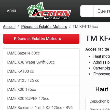
Panneau de gestion des cookies
MENU
Accueil
Pièces et Éclatés Moteurs
TM KF4 125cc
TM KF
Pièces et Éclatés Moteurs
Accès rapide 
IAME Gazelle 60cc
Haut mot
IAME X30 Water Swift 60cc
Admission
Carter pi
IAME KA100 cc
Embraya
IAME S125 125 cc
Haut
IAME X30 125cc
IAME X30 SUPER 175cc
Capuchon b
IAME Screamer 1 et 2 KZ 125cc - BV6