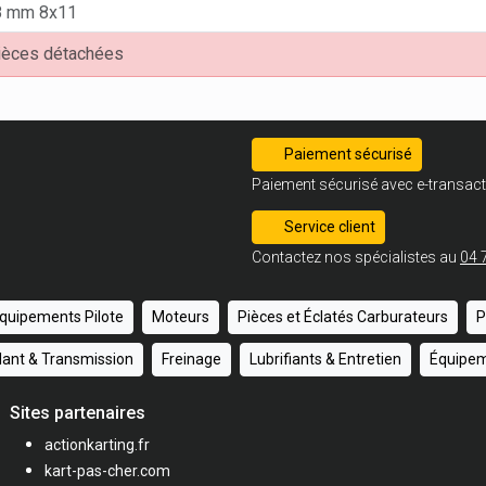
8 mm 8x11
pièces détachées
Paiement sécurisé
Paiement sécurisé avec e-transact
Service client
Contactez nos spécialistes au
04 
quipements Pilote
Moteurs
Pièces et Éclatés Carburateurs
P
ulant & Transmission
Freinage
Lubrifiants & Entretien
Équipem
Sites partenaires
actionkarting.fr
kart-pas-cher.com