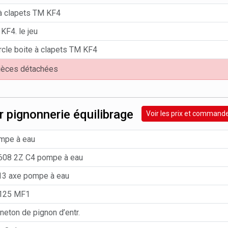
 à clapets TM KF4
KF4. le jeu
rcle boite à clapets TM KF4
pièces détachées
r pignonnerie équilibrage
Voir les prix et command
ompe à eau
608 2Z C4 pompe à eau
x13 axe pompe à eau
 125 MF1
neton de pignon d’entr.