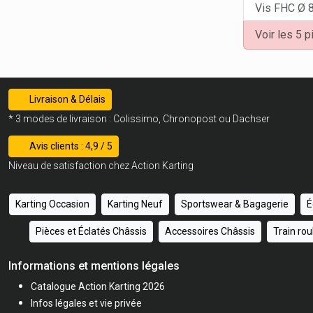
Vis FHC Ø 
Voir les 5 
Livraison & Délais
* 3 modes de livraison : Colissimo, Chronopost ou Dachser
Avis clients : 4,9 / 5
Niveau de satisfaction chez Action Karting
Karting Occasion
Karting Neuf
Sportswear & Bagagerie
É
Pièces et Éclatés Châssis
Accessoires Châssis
Train ro
Informations et mentions légales
Catalogue Action Karting 2026
Infos légales et vie privée