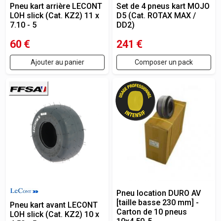
Pneu kart arrière LECONT
Set de 4 pneus kart MOJO
LOH slick (Cat. KZ2) 11 x
D5 (Cat. ROTAX MAX /
7.10 - 5
DD2)
60
€
241
€
Ajouter au panier
Composer un pack
Pneu location DURO AV
[taille basse 230 mm] -
Pneu kart avant LECONT
Carton de 10 pneus
LOH slick (Cat. KZ2) 10 x