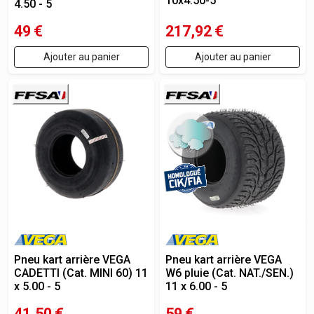
10x4.50-5
4.50 - 5
49
€
217,92
€
Ajouter au panier
Ajouter au panier
Pneu kart arrière VEGA
Pneu kart arrière VEGA
CADETTI (Cat. MINI 60) 11
W6 pluie (Cat. NAT./SEN.)
x 5.00 - 5
11 x 6.00 - 5
41,50
€
59
€