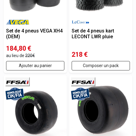
Set de 4 pneus VEGA XH4
Set de 4 pneus kart
(DEM)
LECONT LWR pluie
184,80
€
218
€
au lieu de
220€
Ajouter au panier
Composer un pack