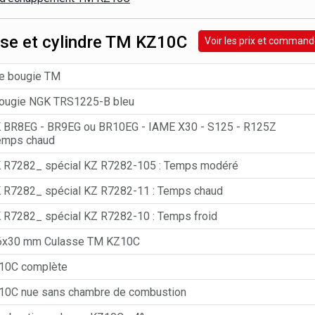
se et cylindre TM KZ10C
Voir les prix et command
e bougie TM
ougie NGK TRS1225-B bleu
 BR8EG - BR9EG ou BR10EG - IAME X30 - S125 - R125Z
emps chaud
 R7282_ spécial KZ R7282-105 : Temps modéré
 R7282_ spécial KZ R7282-11 : Temps chaud
 R7282_ spécial KZ R7282-10 : Temps froid
6x30 mm Culasse TM KZ10C
10C complète
10C nue sans chambre de combustion