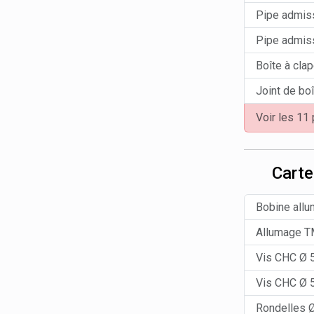
Pipe admi
Pipe admi
Boîte à cla
Joint de bo
Voir les 11
Carte
Bobine all
Allumage TM
Vis CHC Ø
Vis CHC Ø
Rondelles 