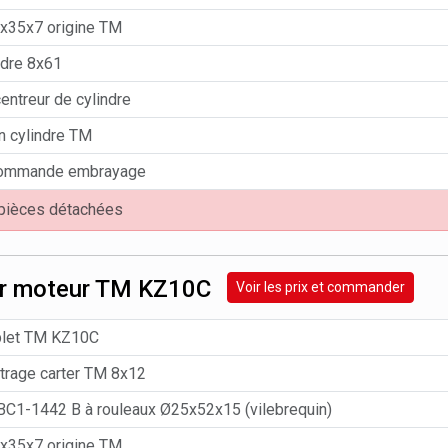
0x35x7 origine TM
ndre 8x61
entreur de cylindre
n cylindre TM
commande embrayage
 pièces détachées
er moteur TM KZ10C
Voir les prix et commander
plet TM KZ10C
trage carter TM 8x12
C1-1442 B à rouleaux Ø25x52x15 (vilebrequin)
0x35x7 origine TM