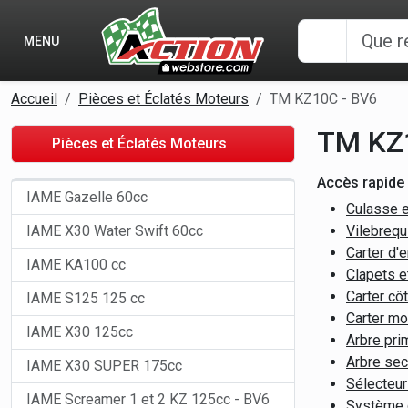
Panneau de gestion des cookies
MENU
Accueil
Pièces et Éclatés Moteurs
TM KZ10C - BV6
TM KZ
Pièces et Éclatés Moteurs
Accès rapide 
IAME Gazelle 60cc
Culasse 
IAME X30 Water Swift 60cc
Vilebrequ
Carter d
IAME KA100 cc
Clapets 
Carter c
IAME S125 125 cc
Carter m
IAME X30 125cc
Arbre pr
Arbre se
IAME X30 SUPER 175cc
Sélecteu
IAME Screamer 1 et 2 KZ 125cc - BV6
Système 