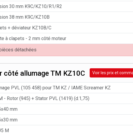
ssion 30 mm K9C/KZ10/R1/R2
ssion 38 mm K9C/KZ10B
pets + déviateur KZ10B/C
îte à clapets - 2 mm côté moteur
 pièces détachées
r côté allumage TM KZ10C
Voir les prix et comm
umage PVL (105 458) pour TM KZ / IAME Screamer KZ
 - Rotor (945) + Stator PVL (1419) (d.1,75)
 5x40 mm
 5x30 mm
Ø5 M