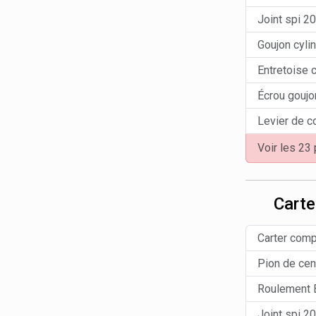
Joint spi 2
Goujon cyli
Entretoise c
Écrou goujo
Levier de 
Voir les 23
Cart
Carter com
Pion de cen
Roulement B
Joint spi 2