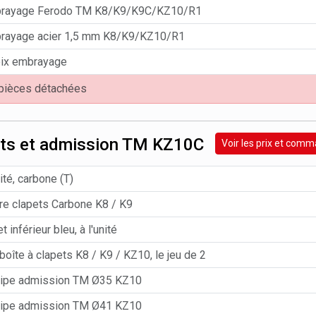
brayage Ferodo TM K8/K9/K9C/KZ10/R1
rayage acier 1,5 mm K8/K9/KZ10/R1
ix embrayage
 pièces détachées
ets et admission TM KZ10C
Voir les prix et com
nité, carbone (T)
re clapets Carbone K8 / K9
 inférieur bleu, à l'unité
boîte à clapets K8 / K9 / KZ10, le jeu de 2
pipe admission TM Ø35 KZ10
pipe admission TM Ø41 KZ10