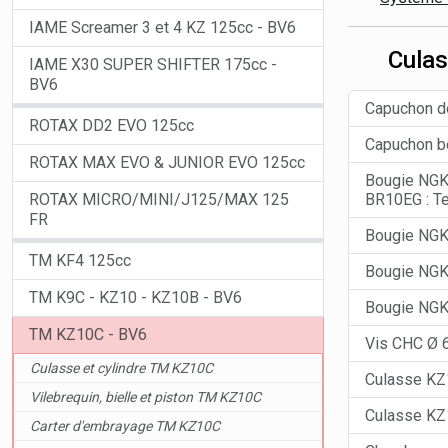
IAME Screamer 3 et 4 KZ 125cc - BV6
Culas
IAME X30 SUPER SHIFTER 175cc -
BV6
Capuchon d
ROTAX DD2 EVO 125cc
Capuchon b
ROTAX MAX EVO & JUNIOR EVO 125cc
Bougie NGK
ROTAX MICRO/MINI/J125/MAX 125
BR10EG : T
FR
Bougie NGK
TM KF4 125cc
Bougie NGK
TM K9C - KZ10 - KZ10B - BV6
Bougie NGK
TM KZ10C - BV6
Vis CHC Ø 
Culasse et cylindre TM KZ10C
Culasse KZ
Vilebrequin, bielle et piston TM KZ10C
Culasse KZ
Carter d'embrayage TM KZ10C