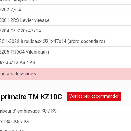
6202 Z/C4
6001 2RS Levier vitesse
6204 C3 Ø20x47x14
BC1-3022 à rouleaux Ø21x47x14 (arbre secondaire)
6205 TN9C4 Vilebrequin
ux 35/12 K8 / K9
 pièces détachées
 primaire TM KZ10C
Voir les prix et commander
mbour d' embrayage K8 / K9
0x18x3 K8 / K9