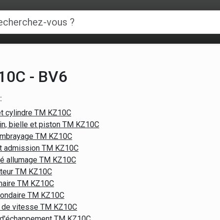
10C - BV6
:
et cylindre TM KZ10C
in, bielle et piston TM KZ10C
'embrayage TM KZ10C
et admission TM KZ10C
ôté allumage TM KZ10C
oteur TM KZ10C
imaire TM KZ10C
condaire TM KZ10C
r de vitesse TM KZ10C
d'échappement TM KZ10C