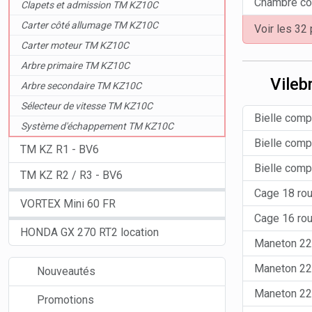
Chambre co
Clapets et admission TM KZ10C
Carter côté allumage TM KZ10C
Voir les 32
Carter moteur TM KZ10C
Arbre primaire TM KZ10C
Vileb
Arbre secondaire TM KZ10C
Sélecteur de vitesse TM KZ10C
Bielle com
Système d'échappement TM KZ10C
Bielle com
TM KZ R1 - BV6
Bielle com
TM KZ R2 / R3 - BV6
Cage 18 ro
VORTEX Mini 60 FR
Cage 16 ro
HONDA GX 270 RT2 location
Maneton 22
Maneton 22
Nouveautés
Maneton 22
Promotions