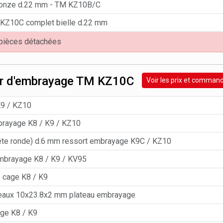
ronze d.22 mm - TM KZ10B/C
 KZ10C complet bielle d.22 mm
 pièces détachées
er d'embrayage TM KZ10C
Voir les prix et comman
K9 / KZ10
brayage K8 / K9 / KZ10
tête ronde) d.6 mm ressort embrayage K9C / KZ10
mbrayage K8 / K9 / KV95
 cage K8 / K9
leaux 10x23.8x2 mm plateau embrayage
ge K8 / K9