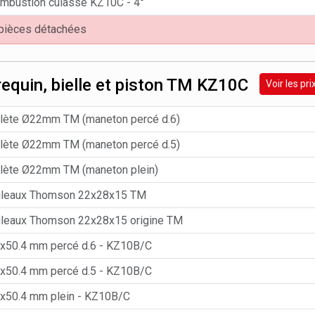
mbustion culasse KZ10C - 4°
 pièces détachées
requin, bielle et piston TM KZ10C
Voir les p
plète Ø22mm TM (maneton percé d.6)
plète Ø22mm TM (maneton percé d.5)
plète Ø22mm TM (maneton plein)
uleaux Thomson 22x28x15 TM
uleaux Thomson 22x28x15 origine TM
x50.4 mm percé d.6 - KZ10B/C
x50.4 mm percé d.5 - KZ10B/C
x50.4 mm plein - KZ10B/C