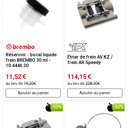
Réservoir - bocal liquide
Étrier de frein AV KZ /
frein BREMBO 30 ml -
frein AR Speedy
10.4446.30
11,52
€
114,15
€
au lieu de
19,20€
au lieu de
228,30€
Ajouter au panier
Ajouter au panier
-50%
-50%