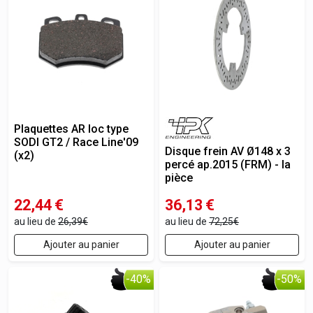
Plaquettes AR loc type
SODI GT2 / Race Line'09
Disque frein AV Ø148 x 3
(x2)
percé ap.2015 (FRM) - la
pièce
22,44
€
36,13
€
au lieu de
26,39€
au lieu de
72,25€
Ajouter au panier
Ajouter au panier
-40%
-50%