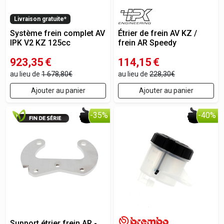
Livraison gratuite*
Système frein complet AV
Étrier de frein AV KZ /
IPK V2 KZ 125cc
frein AR Speedy
923,35
€
114,15
€
au lieu de
1 678,80€
au lieu de
228,30€
Ajouter au panier
Ajouter au panier
-35%
-40%
Support étrier frein AR -