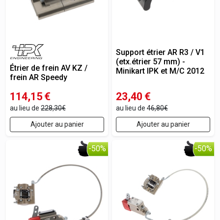
Support étrier AR R3 / V1
(etx.étrier 57 mm) -
Étrier de frein AV KZ /
Minikart IPK et M/C 2012
frein AR Speedy
114,15
€
23,40
€
au lieu de
228,30€
au lieu de
46,80€
Ajouter au panier
Ajouter au panier
-50%
-50%