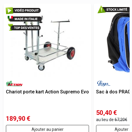
Chariot porte kart Action Supremo Evo
Sac à dos PRAG
50,40
€
189,90
€
au lieu de
67,20€
Ajouter au panier
Ajouter a