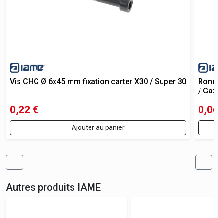
Vis CHC Ø 6x45 mm fixation carter X30 / Super 30
Ronde
/ Gaz
0,22
€
0,0
Ajouter au panier
Autres produits
IAME