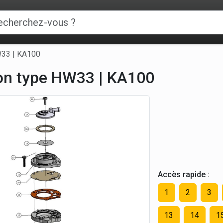
W33 | KA100
son type HW33 | KA100
Accès rapide :
1
2
3
13
14
1