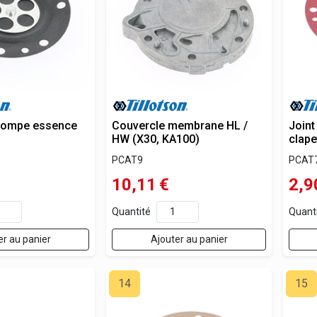
ompe essence
Couvercle membrane HL /
Joint
HW (X30, KA100)
clap
PCAT9
PCAT
10,11
€
2,9
Quantité
Quant
er au panier
Ajouter au panier
14
15