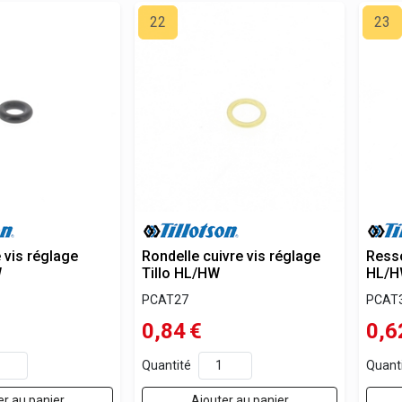
22
23
e vis réglage
Rondelle cuivre vis réglage
Resso
W
Tillo HL/HW
HL/
PCAT27
PCAT
0,84
€
0,6
Quantité
Quant
er au panier
Ajouter au panier