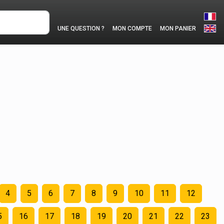
UNE QUESTION ?
MON COMPTE
MON PANIER
4
5
6
7
8
9
10
11
12
5
16
17
18
19
20
21
22
23