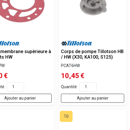
 membrane supérieure à
Corps de pompe Tillotson HB
ets HW
/ HW (X30, KA100, S125)
7W
PCAT6HW
0
€
10,45
€
ité
Quantité
Ajouter au panier
Ajouter au panier
16