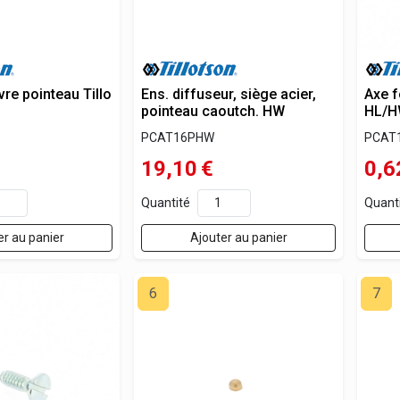
vre pointeau Tillo
Ens. diffuseur, siège acier,
Axe f
pointeau caoutch. HW
HL/
PCAT16PHW
PCAT
19,10
€
0,6
Quantité
Quant
er au panier
Ajouter au panier
6
7