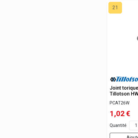
21
Joint toriqu
Tillotson H
PCAT26W
1,02
€
Quantité
Ajout