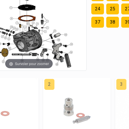
24
25
2
37
38
3
Survoler pour zoomer
2
3