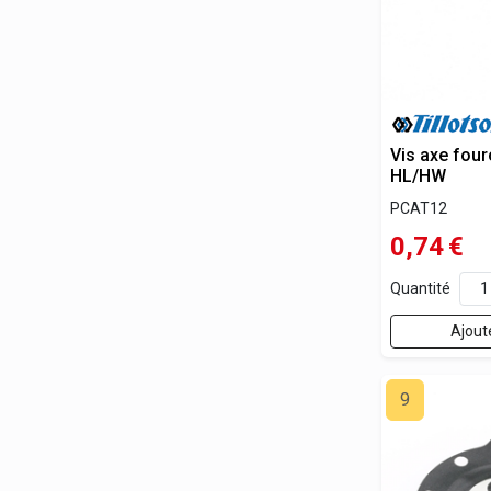
Vis axe four
HL/HW
PCAT12
0,74
€
Quantité
Ajout
9