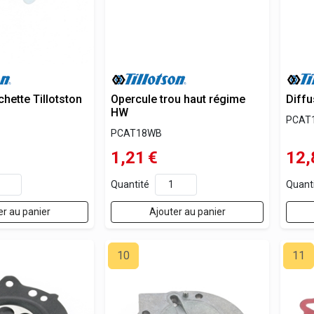
chette Tillotston
Opercule trou haut régime
Diffu
HW
PCAT
PCAT18WB
1,21
€
12,
Quantité
Quant
er au panier
Ajouter au panier
10
11