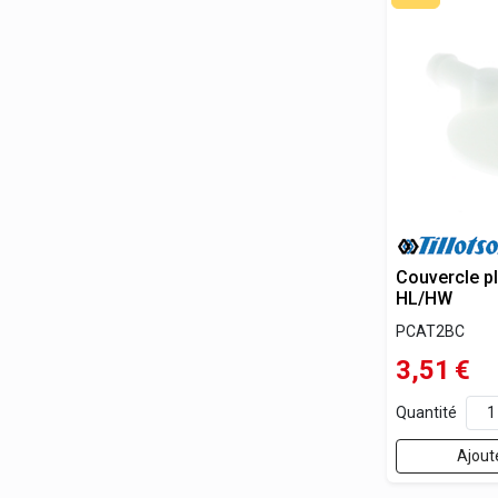
Couvercle pl
HL/HW
PCAT2BC
3,51
€
Quantité
Ajout