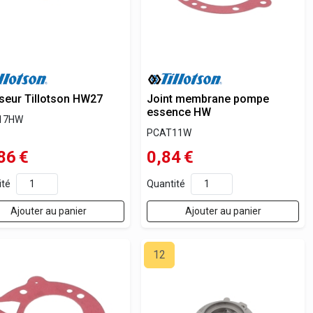
seur Tillotson HW27
Joint membrane pompe
essence HW
17HW
PCAT11W
86
€
0,84
€
ité
Quantité
Ajouter au panier
Ajouter au panier
12