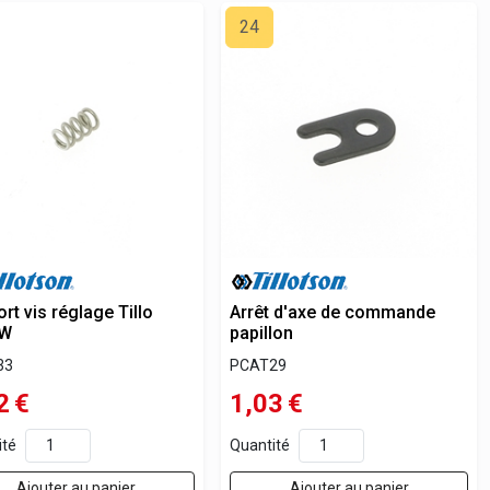
24
rt vis réglage Tillo
Arrêt d'axe de commande
HW
papillon
33
PCAT29
2
€
1,03
€
ité
Quantité
Ajouter au panier
Ajouter au panier