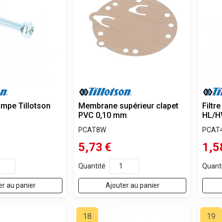
ompe Tillotson
Membrane supérieur clapet
Filtr
PVC 0,10 mm
HL/H
PCAT8W
PCAT
5,73
€
1,5
Quantité
Quant
er au panier
Ajouter au panier
18
19