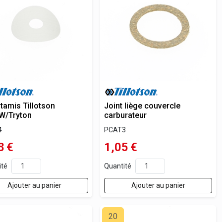
e tamis Tillotson
Joint liège couvercle
W/Tryton
carburateur
4
PCAT3
8
€
1,05
€
ité
Quantité
Ajouter au panier
Ajouter au panier
20