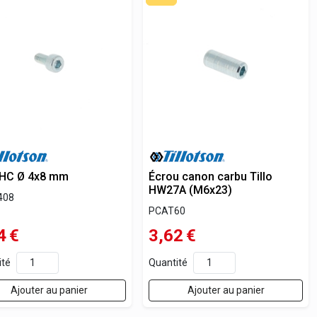
CHC Ø 4x8 mm
Écrou canon carbu Tillo
HW27A (M6x23)
408
PCAT60
4
€
3,62
€
ité
Quantité
Ajouter au panier
Ajouter au panier