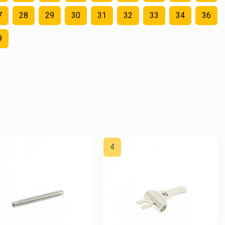
7
28
29
30
31
32
33
34
36
9
4