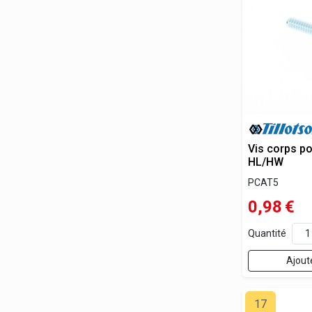
Vis corps p
HL/HW
PCAT5
0,98
€
Quantité
Ajout
17