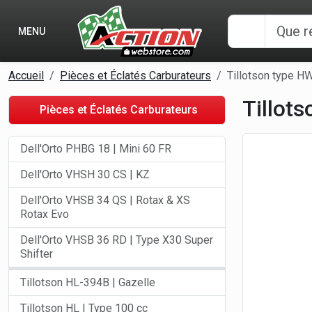
Panneau de gestion des cookies
MENU
Accueil
Pièces et Éclatés Carburateurs
Tillotson type H
Tillot
Pièces et Éclatés Carburateurs
Dell'Orto PHBG 18 | Mini 60 FR
Dell'Orto VHSH 30 CS | KZ
Dell'Orto VHSB 34 QS | Rotax & XS
Rotax Evo
Dell'Orto VHSB 36 RD | Type X30 Super
Shifter
Tillotson HL-394B | Gazelle
Tillotson HL | Type 100 cc