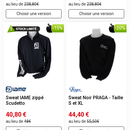
au lieu de
238,80€
au lieu de
238,80€
Choisir une version
Choisir une version
-15%
-20%
Sweat IAME zippé
Sweat Noir PRAGA - Taille
Scudetto
S et XL
40,80
€
44,40
€
au lieu de
48€
au lieu de
55,50€