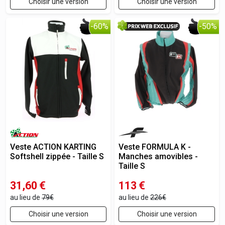
Choisir une version
Choisir une version
-60%
-50%
Veste ACTION KARTING
Veste FORMULA K -
Softshell zippée - Taille S
Manches amovibles -
Taille S
31,60
€
113
€
au lieu de
79€
au lieu de
226€
Choisir une version
Choisir une version