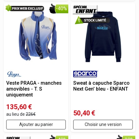
-40%
Veste PRAGA - manches
Sweat à capuche Sparco
amovibles - T. S
Next Gen' bleu - ENFANT
uniquement
135,60
€
50,40
€
au lieu de
226€
Ajouter au panier
Choisir une version