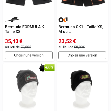
Bermuda FORMULA K -
Bermuda OK1 - Taille XS,
Taille XS
M ou L
35,40
€
23,52
€
au lieu de
70,80€
au lieu de
58,80€
Choisir une version
Choisir une version
-60%