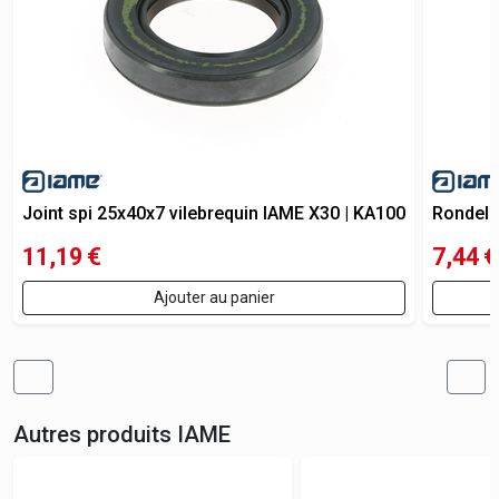
Joint spi 25x40x7 vilebrequin IAME X30 | KA100
Rondell
11,19
€
7,44
€
Ajouter au panier
Autres produits
IAME