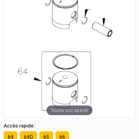
Toucher pour agrandir
Accès rapide :
64
64D
65
66