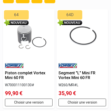
64
64D
Piston complet Vortex
Segment "L" Mini FR
Mini 60 FR
Vortex Mini 60 FR
W700011100130#
W260/MR#L
99,90
€
35,90
€
Choisir une version
Choisir une version