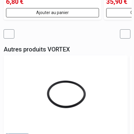
6,80
€
35,90
€
Ajouter au panier
C
Autres produits
VORTEX