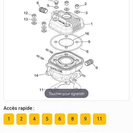
Toucher pour agrandir
Accès rapide :
1
2
4
5
6
8
9
11