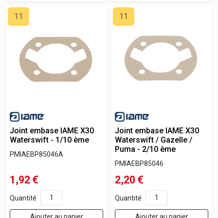
11
11
Joint embase IAME X30
Joint embase IAME X30
Waterswift - 1/10 ème
Waterswift / Gazelle /
Puma - 2/10 ème
PMIAEBP85046A
PMIAEBP85046
1,92
€
2,20
€
Quantité
Quantité
Ajouter au panier
Ajouter au panier