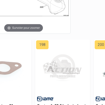
Survoler pour zoomer
198
200