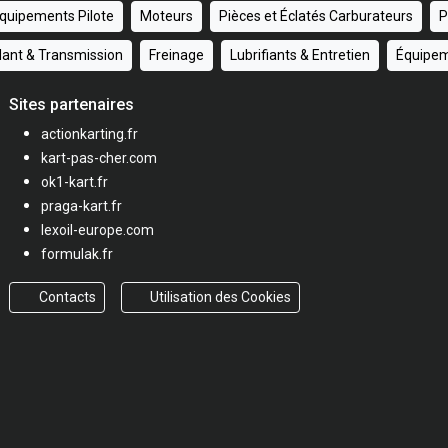
quipements Pilote
Moteurs
Pièces et Éclatés Carburateurs
P
ulant & Transmission
Freinage
Lubrifiants & Entretien
Équipem
Sites partenaires
actionkarting.fr
kart-pas-cher.com
ok1-kart.fr
praga-kart.fr
lexoil-europe.com
formulak.fr
Contacts
Utilisation des Cookies