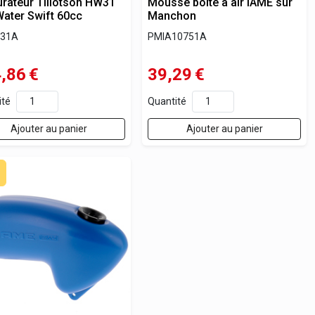
rateur Tillotson HW31
Mousse boîte à air IAME sur
ater Swift 60cc
Manchon
31A
PMIA10751A
,86
€
39,29
€
ité
Quantité
Ajouter au panier
Ajouter au panier