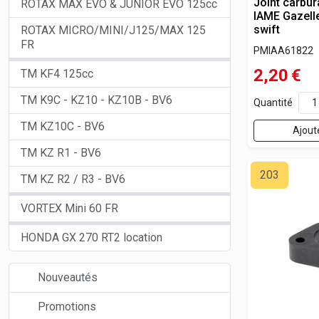
Joint carbur
ROTAX MAX EVO & JUNIOR EVO 125cc
IAME Gazell
swift
ROTAX MICRO/MINI/J125/MAX 125
FR
PMIAA61822
2,20
€
TM KF4 125cc
TM K9C - KZ10 - KZ10B - BV6
Quantité
TM KZ10C - BV6
Ajout
TM KZ R1 - BV6
203
TM KZ R2 / R3 - BV6
VORTEX Mini 60 FR
HONDA GX 270 RT2 location
Nouveautés
Promotions