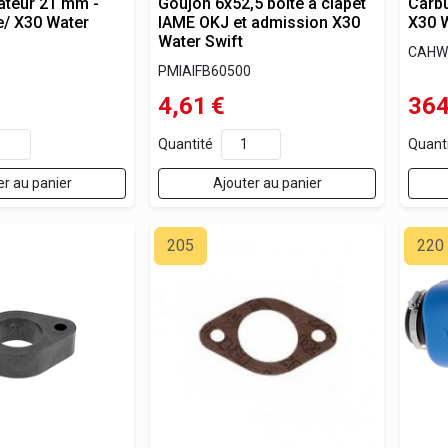
ateur 21 mm -
Goujon 6x52,5 boite à clapet
Carbu
e/ X30 Water
IAME OKJ et admission X30
X30 W
Water Swift
CAHW
PMIAIFB60500
4,61
€
364
Quantité
Quant
er au panier
Ajouter au panier
205
220