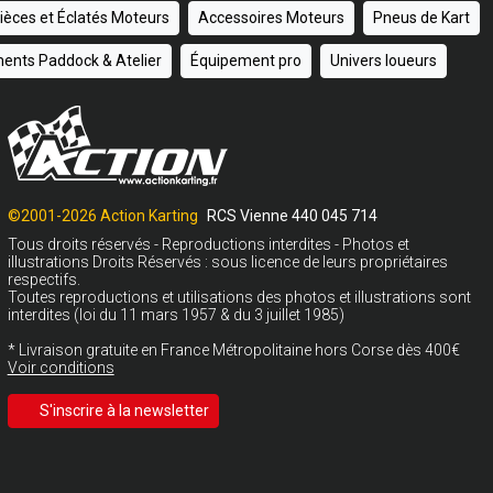
ièces et Éclatés Moteurs
Accessoires Moteurs
Pneus de Kart
ents Paddock & Atelier
Équipement pro
Univers loueurs
©2001-2026 Action Karting
RCS Vienne 440 045 714
Tous droits réservés - Reproductions interdites - Photos et
illustrations Droits Réservés : sous licence de leurs propriétaires
respectifs.
Toutes reproductions et utilisations des photos et illustrations sont
interdites (loi du 11 mars 1957 & du 3 juillet 1985)
* Livraison gratuite en France Métropolitaine hors Corse dès 400€
Voir conditions
S'inscrire à la newsletter