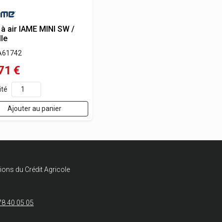
 à air IAME MINI SW /
le
A61742
71
€
ité
Ajouter au panier
ions du Crédit Agricole
78 40 05 05