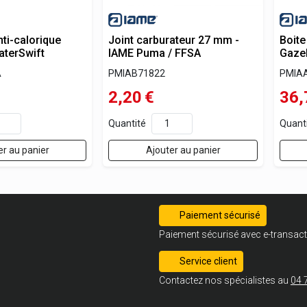
nti-calorique
Joint carburateur 27 mm -
Boite
terSwift
IAME Puma / FFSA
Gazel
A
PMIAB71822
PMIA
2,20
€
36,
Quantité
Quant
er au panier
Ajouter au panier
Paiement sécurisé
Paiement sécurisé avec e-transact
Service client
Contactez nos spécialistes au
04 