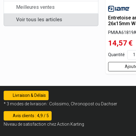
Meilleures ventes
Entretoise a
Voir tous les articles
26x15mm Wa
PMIAA61819
14,57
€
Quantité
Ajout
Livraison & Délais
* 3 modes de livraison : Colissimo, Chronopost ou Dachser
Avis clients : 4,9 / 5
Niveau de satisfaction chez Action Karting