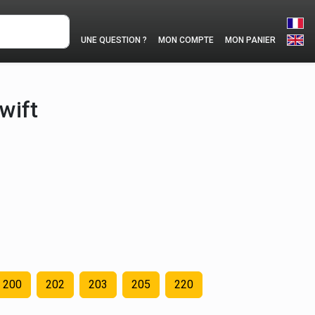
UNE QUESTION ?
MON COMPTE
MON PANIER
wift
200
202
203
205
220