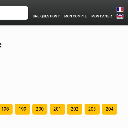
UNE QUESTION ?
MON COMPTE
MON PANIER
c
198
199
200
201
202
203
204