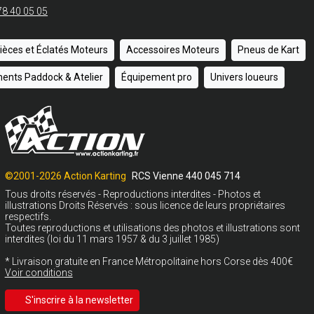
78 40 05 05
ièces et Éclatés Moteurs
Accessoires Moteurs
Pneus de Kart
ents Paddock & Atelier
Équipement pro
Univers loueurs
©2001-2026 Action Karting
RCS Vienne 440 045 714
Tous droits réservés - Reproductions interdites - Photos et
illustrations Droits Réservés : sous licence de leurs propriétaires
respectifs.
Toutes reproductions et utilisations des photos et illustrations sont
interdites (loi du 11 mars 1957 & du 3 juillet 1985)
* Livraison gratuite en France Métropolitaine hors Corse dès 400€
Voir conditions
S'inscrire à la newsletter