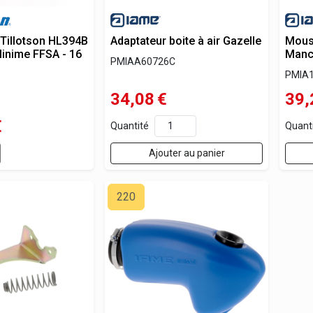
 Tillotson HL394B
Adaptateur boite à air Gazelle
Mouss
Minime FFSA - 16
Manc
PMIAA60726C
PMIA
34,08
€
39,
€
Quantité
Quant
Ajouter au panier
220