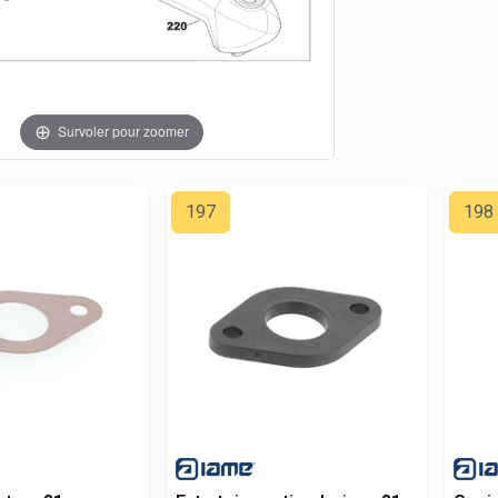
Survoler pour zoomer
197
198