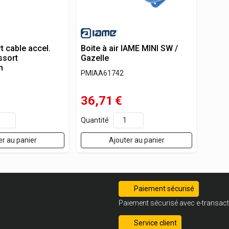
t cable accel.
Boite à air IAME MINI SW /
ssort
Gazelle
n
PMIAA61742
36,71
€
Quantité
er au panier
Ajouter au panier
Paiement sécurisé
Paiement sécurisé avec e-transact
Service client