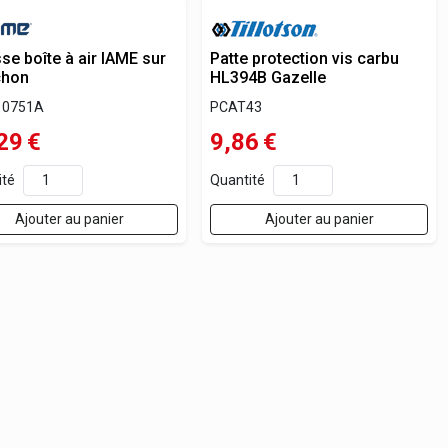
e boîte à air IAME sur
Patte protection vis carbu
hon
HL394B Gazelle
10751A
PCAT43
29
€
9,86
€
ité
Quantité
Ajouter au panier
Ajouter au panier