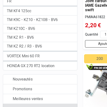
Joint carbur
FR
IAME Gazell
swift
TM KF4 125cc
PMIAA61822
TM K9C - KZ10 - KZ10B - BV6
2,20
€
TM KZ10C - BV6
Quantité
TM KZ R1 - BV6
Ajout
TM KZ R2 / R3 - BV6
VORTEX Mini 60 FR
200
HONDA GX 270 RT2 location
Nouveautés
Promotions
Meilleures ventes