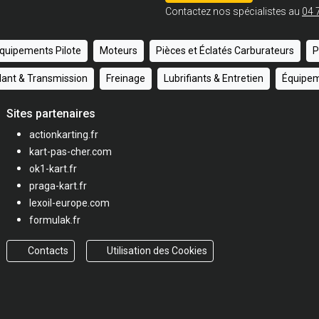
Contactez nos spécialistes au
04 
quipements Pilote
Moteurs
Pièces et Éclatés Carburateurs
P
ulant & Transmission
Freinage
Lubrifiants & Entretien
Équipem
Sites partenaires
actionkarting.fr
kart-pas-cher.com
ok1-kart.fr
praga-kart.fr
lexoil-europe.com
formulak.fr
Contacts
Utilisation des Cookies