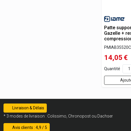
Patte suppor
Gazelle + re
compressio
PMIAB35520C
14,05
€
Quantité
Ajout
Livraison & Délais
* 3 modes de livraison : Colissimo, Chronopost ou Dachser
Avis clients : 4,9 / 5