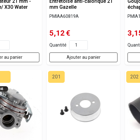
ateur 21 mm -
Entretoise anti-calorique 21
Goujo
e/ X30 Water
mm Gazelle
écha
PMIAA60819A
PMIA
5,12
€
3,1
Quantité
Quant
er au panier
Ajouter au panier
201
202