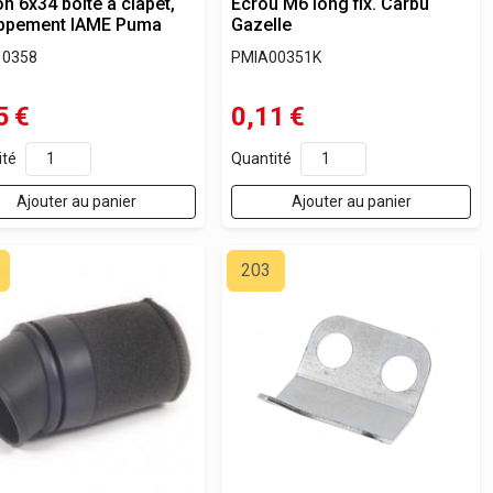
n 6x34 boîte à clapet,
Ecrou M6 long fix. Carbu
ppement IAME Puma
Gazelle
10358
PMIA00351K
5
€
0,11
€
ité
Quantité
Ajouter au panier
Ajouter au panier
203