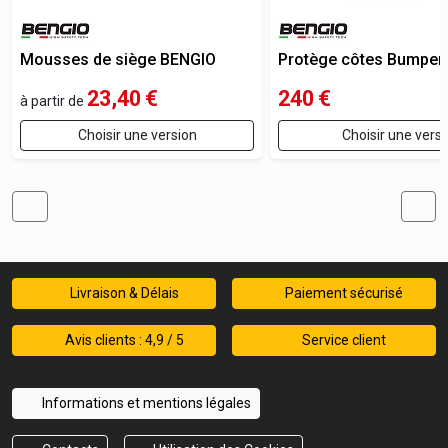
Mousses de siège BENGIO
Protège côtes Bumper 
23,40
€
240
€
à partir de
Choisir une version
Choisir une versi
Livraison & Délais
Paiement sécurisé
Avis clients : 4,9 / 5
Service client
Informations et mentions légales