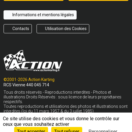
Informations et mentions légales
Contacts
Utilisation des Cookies
©2001-2026 Action Karting
RCS Vienne 440 045 714
Tous droits réservés - Reproductions interdites - Photos et
illustrations Droits Réservés : sous licence de leurs propriétaires
respectifs.
Toutes reproductions et utilisations des photos et illustrations sont
interdites (loi du 11 mars 1957 & du 3 juillet 1985)
Ce site utilise des cookies et vous donne le contrôle sur
* Livraison gratuite en France Métropolitaine hors Corse dès 400€
ceux que vous souhaitez activer
Voir conditions
Tout accepter
Tout refuser
Personnaliser