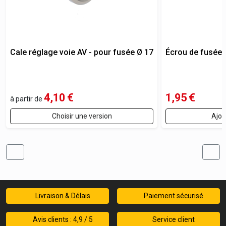
Cale réglage voie AV - pour fusée Ø 17
Écrou de fusée 
4,10
€
1,95
€
à partir de
Choisir une version
Ajou
Livraison & Délais
Paiement sécurisé
Avis clients : 4,9 / 5
Service client