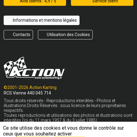
Avis clients : 4,9 / 5
Service client
Informations et mentions légales
Contacts
Utilisation des Cookies
©2001-2026 Action Karting
RCS Vienne 440 045 714
Tous droits réservés - Reproductions interdites - Photos et
illustrations Droits Réservés : sous licence de leurs propriétaires
respectifs.
Toutes reproductions et utilisations des photos et illustrations sont
interdites (loi du 11 mars 1957 & du 3 juillet 1985)
Ce site utilise des cookies et vous donne le contrôle sur
* Livraison gratuite en France Métropolitaine hors Corse dès 400€
ceux que vous souhaitez activer
Voir conditions