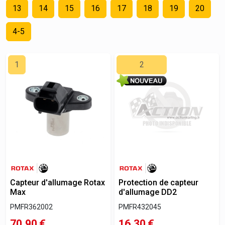
13
14
15
16
17
18
19
20
4-5
1
2
Capteur d'allumage Rotax
Protection de capteur
Max
d'allumage DD2
PMFR362002
PMFR432045
70,90
€
16,30
€