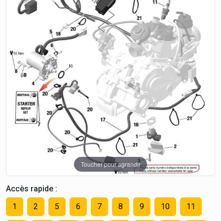
Toucher pour agrandir
Accès rapide :
1
2
5
6
7
8
9
10
11