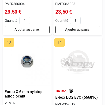
PMFR366004
PMFR366003
23,50
€
23,50
€
Quantité
Quantité
Ajouter au panier
Ajouter au panier
13
14
Ecrou Ø 6 mm nylstop
autoblocant
E-box DD2 EVO (666816)
VEM6N
PMFR362012