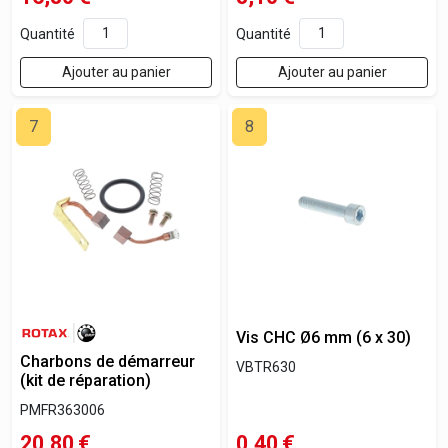
Quantité
Quantité
Ajouter au panier
Ajouter au panier
7
8
Vis CHC Ø6 mm (6 x 30)
Charbons de démarreur
VBTR630
(kit de réparation)
PMFR363006
20,80
€
0,40
€