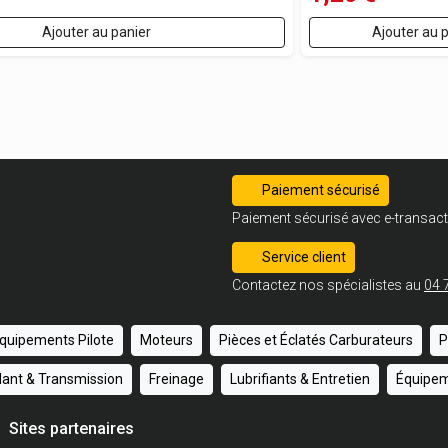
Ajouter au panier
Ajouter au 
Paiement sécurisé
Paiement sécurisé avec e-transact
Service client
Contactez nos spécialistes au
04 
quipements Pilote
Moteurs
Pièces et Éclatés Carburateurs
P
ulant & Transmission
Freinage
Lubrifiants & Entretien
Équipem
Sites partenaires