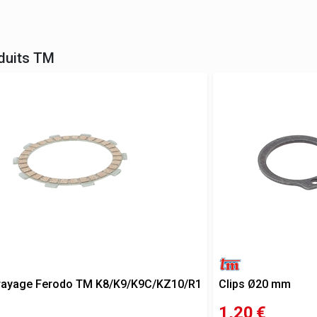
duits
TM
rayage Ferodo TM K8/K9/K9C/KZ10/R1
Clips Ø20 mm
1,20
€