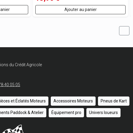
panier
Ajouter au panier
ions du Crédit Agricole
78 40 05 05
ièces et Éclatés Moteurs
Accessoires Moteurs
Pneus de Kart
ents Paddock & Atelier
Équipement pro
Univers loueurs