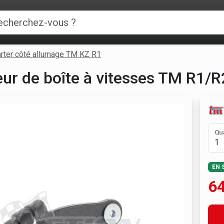
rter côté allumage TM KZ R1
eur de boîte à vitesses TM R1/R
Qu
EN 
64