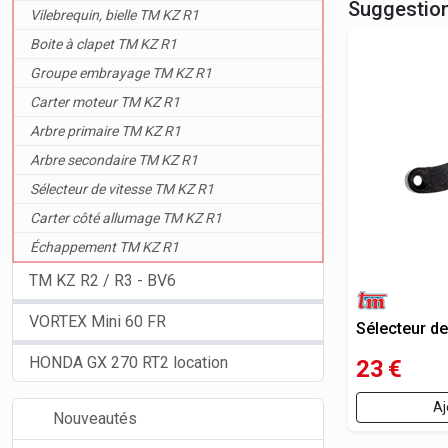
Suggestio
Vilebrequin, bielle TM KZ R1
Boite à clapet TM KZ R1
Groupe embrayage TM KZ R1
Carter moteur TM KZ R1
Arbre primaire TM KZ R1
Arbre secondaire TM KZ R1
Sélecteur de vitesse TM KZ R1
Carter côté allumage TM KZ R1
Échappement TM KZ R1
TM KZ R2 / R3 - BV6
VORTEX Mini 60 FR
Sélecteur de
HONDA GX 270 RT2 location
23
€
Aj
Nouveautés