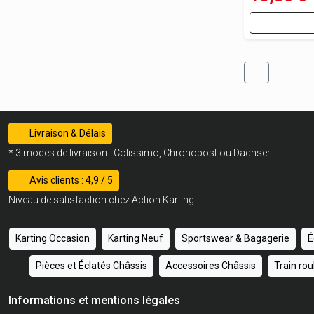
Livraison & Délais
* 3 modes de livraison : Colissimo, Chronopost ou Dachser
Avis clients : 4,9 / 5
Niveau de satisfaction chez Action Karting
Karting Occasion
Karting Neuf
Sportswear & Bagagerie
É
Pièces et Éclatés Châssis
Accessoires Châssis
Train ro
Informations et mentions légales