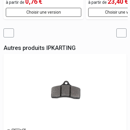
0,76
€
23,40
€
à partir de
à partir de
Choisir une version
Choisir une v
Autres produits
IPKARTING