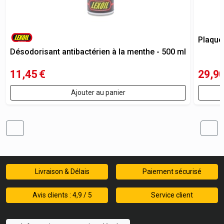
Plaque
Désodorisant antibactérien à la menthe - 500 ml
11,45
€
29,9
Ajouter au panier
Livraison & Délais
Paiement sécurisé
Avis clients : 4,9 / 5
Service client