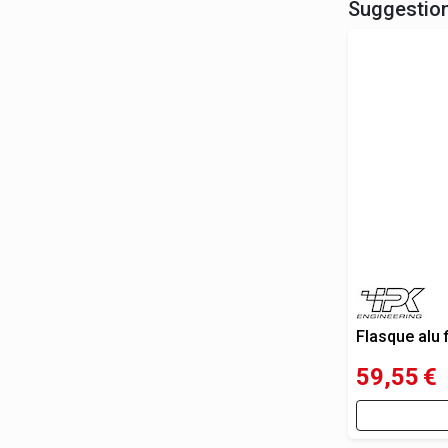
Suggestio
Flasque alu 
59,55
€