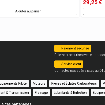
29,25
€
Ajouter au panier
Paiement sécurisé
Paiement sécurisé avec e-transact
Service client
Contactez nos spécialistes au
04 
quipements Pilote
Moteurs
Pièces et Éclatés Carburateurs
P
ulant & Transmission
Freinage
Lubrifiants & Entretien
Équipem
Sites partenaires