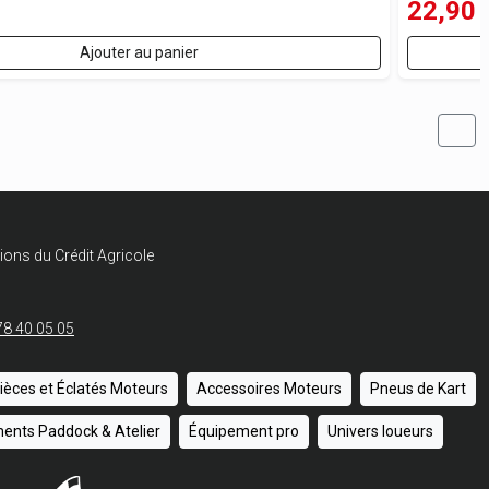
22,90
Ajouter au panier
ions du Crédit Agricole
78 40 05 05
ièces et Éclatés Moteurs
Accessoires Moteurs
Pneus de Kart
ents Paddock & Atelier
Équipement pro
Univers loueurs