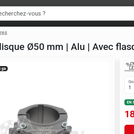
ères
disque Ø50 mm | Alu | Avec flasq
Qu
EN 
1