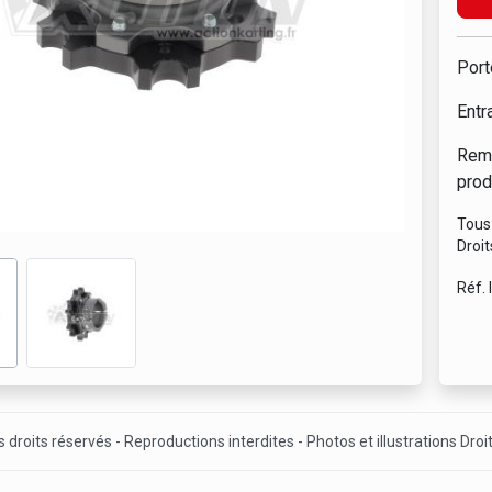
Port
Entr
Remp
prod
Tous 
Droit
Réf.
 droits réservés - Reproductions interdites - Photos et illustrations Droi