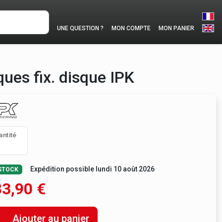
UNE QUESTION ?
MON COMPTE
MON PANIER
ues fix. disque IPK
antité
Expédition possible lundi 10 août 2026
STOCK
83,90
€
Ajouter au panier