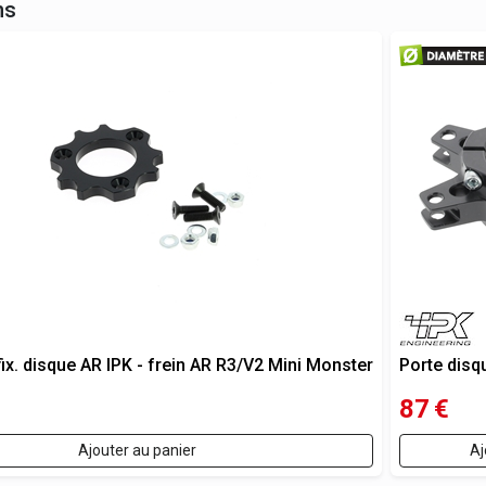
ns
fix. disque AR IPK - frein AR R3/V2 Mini Monster
Porte disq
87
€
Ajouter au panier
Aj