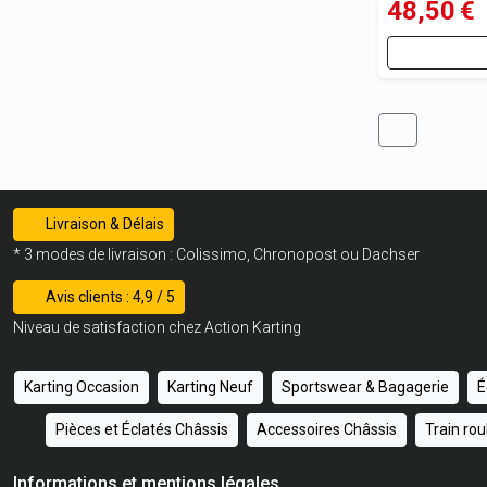
48,50
€
Livraison & Délais
* 3 modes de livraison : Colissimo, Chronopost ou Dachser
Avis clients : 4,9 / 5
Niveau de satisfaction chez Action Karting
Karting Occasion
Karting Neuf
Sportswear & Bagagerie
É
Pièces et Éclatés Châssis
Accessoires Châssis
Train ro
Informations et mentions légales