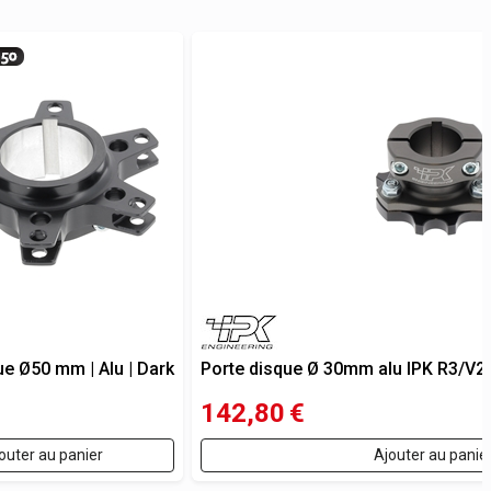
ue Ø50 mm | Alu | Dark
Porte disque Ø 30mm alu IPK R3/V2
142,80
€
outer au panier
Ajouter au panie