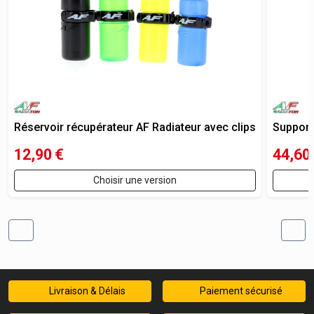
Réservoir récupérateur AF Radiateur avec clips
Support
12,90
€
44,60
Choisir une version
Livraison & Délais
Paiement sécurisé