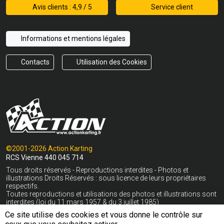
Avis clients : 4,9 / 5
Service client
Informations et mentions légales
Contacts
Utilisation des Cookies
©2001-2026 Action Karting
RCS Vienne 440 045 714
Tous droits réservés - Reproductions interdites - Photos et
illustrations Droits Réservés : sous licence de leurs propriétaires
respectifs.
Toutes reproductions et utilisations des photos et illustrations sont
interdites (loi du 11 mars 1957 & du 3 juillet 1985)
Ce site utilise des cookies et vous donne le contrôle sur
* Livraison gratuite en France Métropolitaine hors Corse dès 400€