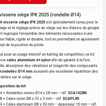
 visserie siège IPK 2025 (rondelle Ø14)
it visserie siège IPK 2025
est spécialement conçu pour le
age et le réglage précis du siège sur les châssis du groupe
 Il regroupe l'ensemble des éléments nécessaires à une
tion fiable, rigide et durable, tout en permettant un ajustement
mal de la position du pilote.
é pour un usage intensif en karting de compétition, ce kit
ocie
cales aluminium et nylon
afin de garantir à la fois
dité, absorption des vibrations et longévité des composants.
rondelles Ø14 mm
assurent une excellente répartition des
raintes sur le siège.
osition du kit
4 × Rondelles noires Ø14 x 28 mm – réf.
SCA1428N
8 × Cales nylon Ø8 x 35 x 5 mm – réf.
SCAPL85
4 × Cales aluminium Ø8 x 30 mm – épaisseur 10 mm – réf.