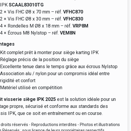
IPK
SCAAL83010TG
2 × Vis FHC Ø8 x 70 mm – réf.
VFHC870
2 × Vis FHC Ø8 x 30 mm – réf.
VFHC830
4 × Rondelles M Ø8 x 18 mm – réf.
VRP8M
4 × Écrous M8 Nylstop – réf.
VEM8N
ntages
Kit complet prêt à monter pour siège karting IPK
Réglage précis de la position du siège
Excellente tenue dans le temps grâce aux écrous Nylstop
Association alu / nylon pour un compromis idéal entre
rigidité et confort
Matériel utilisé en compétition
it visserie siège IPK 2025
est la solution idéale pour un
age propre, sécurisé et conforme aux standards des
sis IPK, que ce soit en entraînement ou en course.
droits réservés - Reproductions interdites - Photos et illustrations
s Réservés : sous licence de leurs propriétaires respectifs.