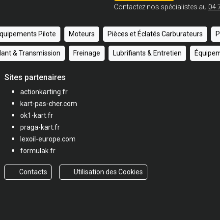
Contactez nos spécialistes au
04 
quipements Pilote
Moteurs
Pièces et Éclatés Carburateurs
P
ulant & Transmission
Freinage
Lubrifiants & Entretien
Équipem
Sites partenaires
actionkarting.fr
kart-pas-cher.com
ok1-kart.fr
praga-kart.fr
lexoil-europe.com
formulak.fr
Contacts
Utilisation des Cookies