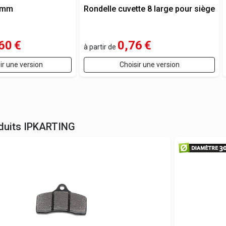
8 mm
Rondelle cuvette 8 large pour siège
60
€
0,76
€
à partir de
ir une version
Choisir une version
duits
IPKARTING