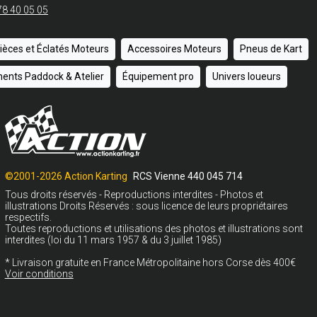
78 40 05 05
ièces et Éclatés Moteurs
Accessoires Moteurs
Pneus de Kart
ents Paddock & Atelier
Équipement pro
Univers loueurs
©2001-2026 Action Karting
RCS Vienne 440 045 714
Tous droits réservés - Reproductions interdites - Photos et
illustrations Droits Réservés : sous licence de leurs propriétaires
respectifs.
Toutes reproductions et utilisations des photos et illustrations sont
interdites (loi du 11 mars 1957 & du 3 juillet 1985)
* Livraison gratuite en France Métropolitaine hors Corse dès 400€
Voir conditions