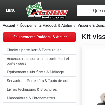
Panneau de gestion des cookies
MENU
Accueil
Équipements Paddock & Atelier
Visserie & Quinca
Kit vis
Équipements Paddock & Atelier
Chariots porte-kart & Porte-roues
Accessoires pour chariot porte-kart et
porte-roues
Équipements lubrifiants & Mélange
Servantes - Porte-fûts & Tapis de sol
Livres techniques & Brochures
Manomètres & Chronomètres