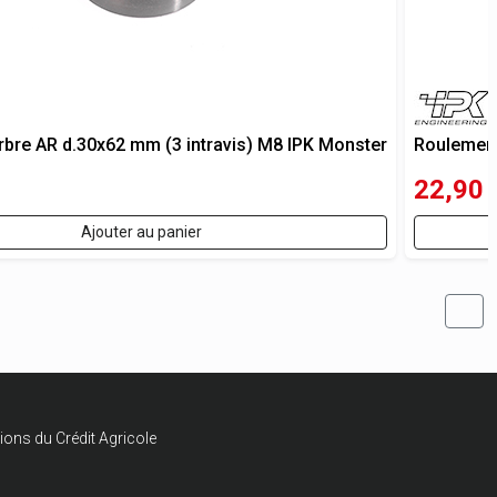
bre AR d.30x62 mm (3 intravis) M8 IPK Monster
Roulement
22,90
Ajouter au panier
ions du Crédit Agricole