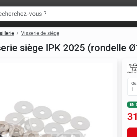
illerie
Visserie de siège
serie siège IPK 2025 (rondelle 
Qu
EN 
31