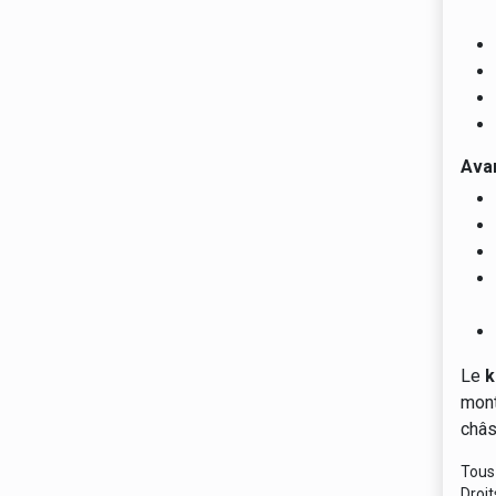
Ava
Le
k
mont
châs
Tous 
Droit