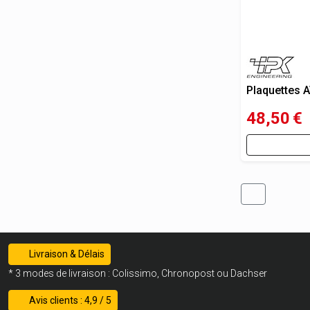
Plaquettes 
48,50
€
Livraison & Délais
* 3 modes de livraison : Colissimo, Chronopost ou Dachser
Avis clients : 4,9 / 5