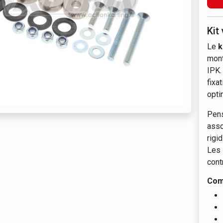
Kit
Le
k
mont
IPK.
fixa
opti
Pens
ass
rigi
Les
cont
Comp