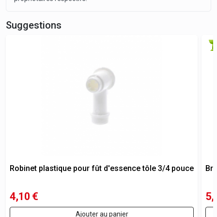
Suggestions
Robinet plastique pour fût d'essence tôle 3/4 pouce
Bro
4,10
€
5,
Ajouter au panier