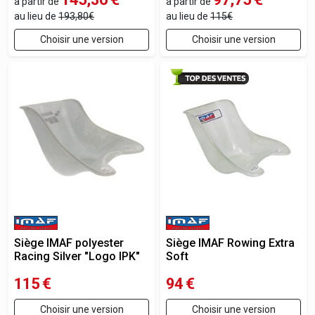
à partir de
à partir de
au lieu de
193,80€
au lieu de
115€
Choisir une version
Choisir une version
Siège IMAF polyester
Siège IMAF Rowing Extra
Racing Silver "Logo IPK"
Soft
115
€
94
€
Choisir une version
Choisir une version