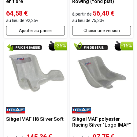
en fibre
Rowing (fond plat)
64,58
€
56,40
€
à partir de
au lieu de
92,25€
au lieu de
75,20€
Ajouter au panier
Choisir une version
-25%
-15%
Siège IMAF H8 Silver Soft
Siège IMAF polyester
Racing Silver "Logo IMAF"
145,36
€
97,75
€