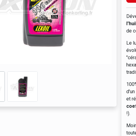
Déve
l'hu
de c
Le l
évol
"cér
hexa
trad
100%
d'un
et r
coef
!).
Moin
tout