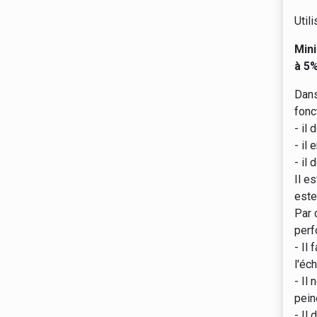
Utili
Mini
à 5%
Dans
fonc
- il 
- il
- il
Il e
este
Par 
perf
- Il 
l'éc
- Il
pein
- Il