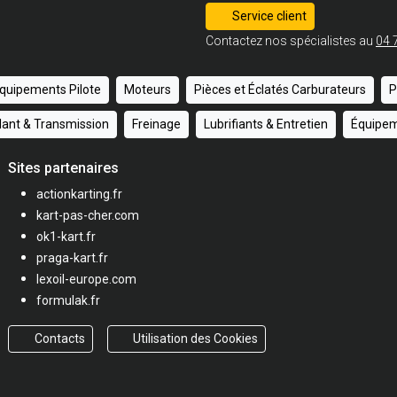
Service client
Contactez nos spécialistes au
04 
quipements Pilote
Moteurs
Pièces et Éclatés Carburateurs
P
ulant & Transmission
Freinage
Lubrifiants & Entretien
Équipem
Sites partenaires
actionkarting.fr
kart-pas-cher.com
ok1-kart.fr
praga-kart.fr
lexoil-europe.com
formulak.fr
Contacts
Utilisation des Cookies