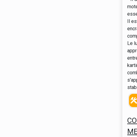
mote
esse
Il e
encr
comp
Le l
appr
entr
kart
comb
s'ap
stab
CO
ME