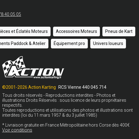
78 40 05 05
ièces et Éclatés Moteurs
Accessoires Moteurs
Pneus de Kart
ents Paddock & Atelier
Équipement pro
Univers loueurs
©2001-2026 Action Karting
RCS Vienne 440 045 714
Tous droits réservés - Reproductions interdites - Photos et
illustrations Droits Réservés : sous licence de leurs propriétaires
respectifs.
Toutes reproductions et utilisations des photos et illustrations sont
interdites (loi du 11 mars 1957 & du 3 juillet 1985)
* Livraison gratuite en France Métropolitaine hors Corse dès 400€
Voir conditions