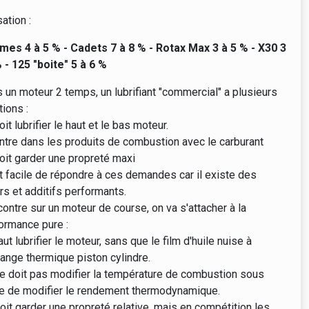
sation :
mes 4 à 5 % - Cadets 7 à 8 % - Rotax Max 3 à 5 % - X30 3
 - 125 "boite" 5 à 6 %
 un moteur 2 temps, un lubrifiant "commercial" a plusieurs
tions :
doit lubrifier le haut et le bas moteur.
 entre dans les produits de combustion avec le carburant
 doit garder une propreté maxi
st facile de répondre à ces demandes car il existe des
rs et additifs performants.
contre sur un moteur de course, on va s'attacher à la
ormance pure :
faut lubrifier le moteur, sans que le film d'huile nuise à
hange thermique piston cylindre.
 ne doit pas modifier la température de combustion sous
e de modifier le rendement thermodynamique.
 doit garder une propreté relative, mais en compétition les