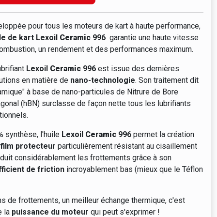
loppée pour tous les moteurs de kart à haute performance,
ile de kart Lexoil
Ceramic
996
garantie une haute vitesse
ombustion, un rendement et des performances maximum.
ubrifiant
Lexoil
Ceramic
996
est issue des dernières
utions en matière de
nano-technologie
. Son traitement dit
amique" à base de nano-particules de Nitrure de Bore
gonal (hBN) surclasse de façon nette tous les lubrifiants
itionnels.
 synthèse, l'huile
Lexoil
Ceramic
996
permet la création
film
protecteur
particulièrement résistant au cisaillement
éduit considérablement les frottements grâce à son
ficient de friction
incroyablement bas (mieux que le Téflon
s de frottements, un meilleur échange thermique, c'est
e la
puissance du moteur
qui peut s'exprimer !