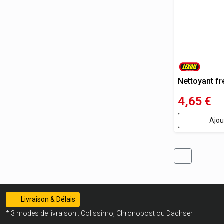
Nettoyant f
4,65
€
Ajou
Livraison & Délais
* 3 modes de livraison : Colissimo, Chronopost ou Dachser