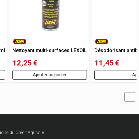
 ml
Nettoyant multi-surfaces LEXOIL
Désodorisant antiba
12,25
€
11,45
€
Ajouter au panier
Ajo
ions du Crédit Agricole