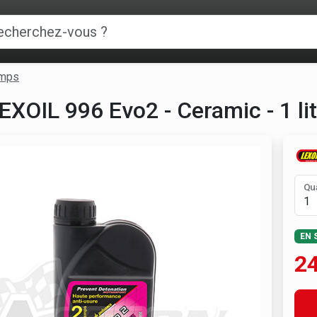
emps
EXOIL 996 Evo2 - Ceramic - 1 li
Qu
EN 
24