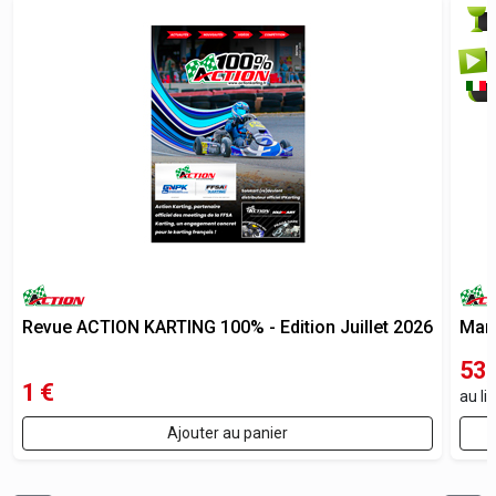
Revue ACTION KARTING 100% - Edition Juillet 2026
Mano
53,
1
€
au li
Ajouter au panier