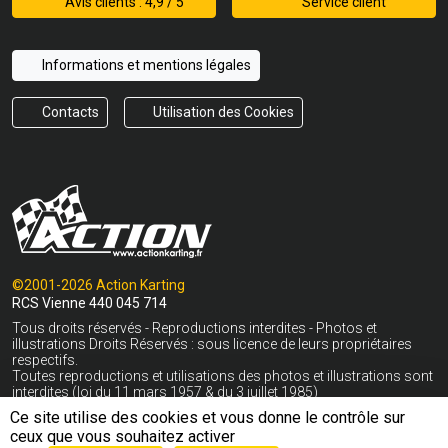
Avis clients : 4,9 / 5
Service client
Informations et mentions légales
Contacts
Utilisation des Cookies
©2001-2026 Action Karting
RCS Vienne 440 045 714
Tous droits réservés - Reproductions interdites - Photos et
illustrations Droits Réservés : sous licence de leurs propriétaires
respectifs.
Toutes reproductions et utilisations des photos et illustrations sont
interdites (loi du 11 mars 1957 & du 3 juillet 1985)
Ce site utilise des cookies et vous donne le contrôle sur
* Livraison gratuite en France Métropolitaine hors Corse dès 400€
ceux que vous souhaitez activer
Voir conditions