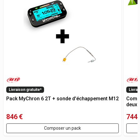
Livraison gratuite*
Livrai
Pack MyChron 6 2T + sonde d'échappement M12
Compt
deuxi
846
€
744
Composer un pack