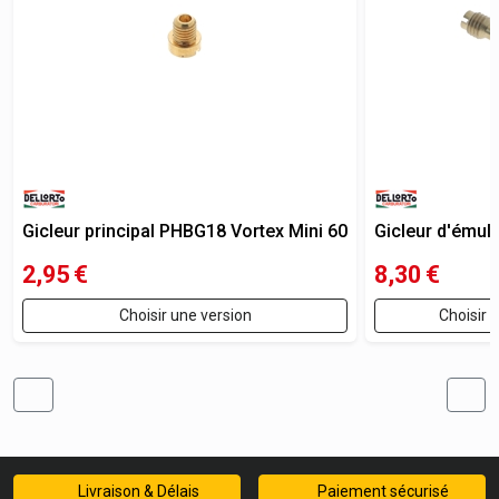
Gicleur principal PHBG18 Vortex Mini 60
Gicleur d'émuls
2,95
€
8,30
€
Choisir une version
Choisir 
Livraison & Délais
Paiement sécurisé